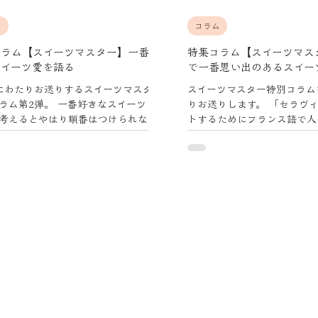
ム
コラム
コラム【スイーツマスター】一番好
特集コラム【スイーツマス
スイーツ愛を語る
で一番思い出のあるスイー
にわたりお送りするスイーツマスター
スイーツマスター特別コラム
ラム第2弾。 一番好きなスイーツ
りお送りします。 「セラヴ
考えるとやはり順番はつけられない
トするためにフランス語で人
っています。 春夏秋冬と気温や湿度
の「セラヴィ」という名のア
、その時々で人は思考が変化してし
キでワールドカップの切符を
らです。
した。