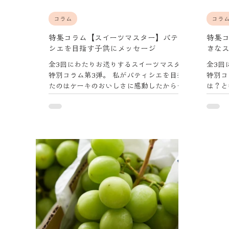
コラム
コラ
特集コラム【スイーツマスター】パティ
特集
シエを目指す子供にメッセージ
きな
全3回にわたりお送りするスイーツマスター
全3回
特別コラム第3弾。 私がパティシエを目指し
特別コ
たのはケーキのおいしさに感動したからで
は？と
す。 今でもその時の思い出は忘れられない
なと思
人生のターニングポイントなのです。
により
まうか