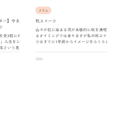
コラム
ター】今まで
秋スイーツ
ツ
山々が紅に染まる頃が本格的に秋を満喫す
を全3回にわた
るタイミングではありますが私の秋スイー
ィ」人生をシフ
ツはすでに1年前からイメージをふくらませ
生という意味
ています。
ントルメケー
取りにいきま