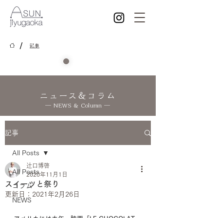
/
記事
ニュース＆コラム
― NEWS & Column ―
記事
All Posts
辻口博啓
All Posts
2020年11月1日
スイーツと祭り
コラム
更新日：
2021年2月26日
NEWS