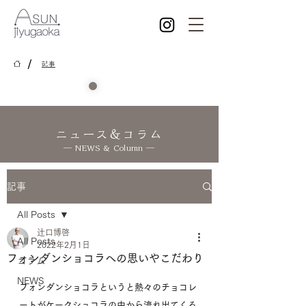
/
記事
ニュース＆コラム
― NEWS & Column ―
記事
All Posts
辻口博啓
All Posts
2022年2月1日
フォンダンショコラへの思いやこだわり
コラム
NEWS
フォンダンショコラというと熱々のチョコレ
ートがケークショコラの中から流れ出てくる