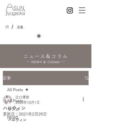
/
記事
ニュース＆コラム
― NEWS & Column ―
記事
All Posts
辻口博啓
All Posts
2020年10月1日
ハロウィン
コラム
更新日：
2021年2月26日
NEWS
ハロウィン