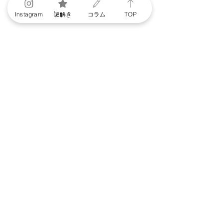
Instagram
謎解き
コラム
TOP
特集コラム【スイーツ
特集コラム【スイ
マスター】一番好きな
マスター】今まで
スイーツ愛を語る
番思い出のあるス