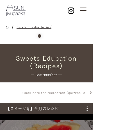
/
Sweets education (recipes)
Sweets Education
(Recipes)
― Backnumber ―
Click here for recreation (quizzes, etc.)
【スイーツ育】今月のレシピ