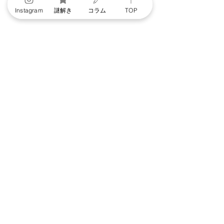
the
Instagram
謎解き
コラム
TOP
recipe
in
PDF
もっと見る
(printable)
【コツを伝授】教えてっ辻口シ
ェフ！