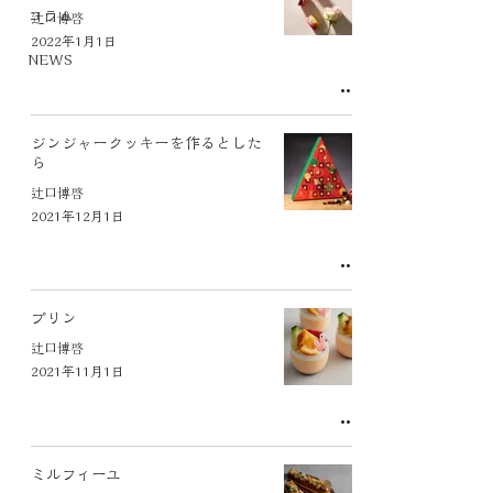
コラム
辻口博啓
2022年1月1日
NEWS
ジンジャークッキーを作るとした
ら
辻口博啓
2021年12月1日
プリン
辻口博啓
2021年11月1日
ミルフィーユ