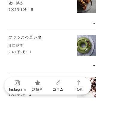
辻口博啓
2021年10月1日
フランスの思い出
辻口博啓
2021年9月1日
ザッハトルテ
辻口博啓
Instagram
謎解き
コラム
TOP
2021年8月1日
3
/
7